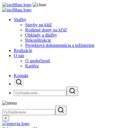
Služby
Stavby na klúč
Rodinné domy na kľúč
Obklady a dlažby
Rekonštrukcie
Projektová dokumentácia a inžiniering
Realizácie
O nás
O spoločnosti
Kariéra
Kontakt
×