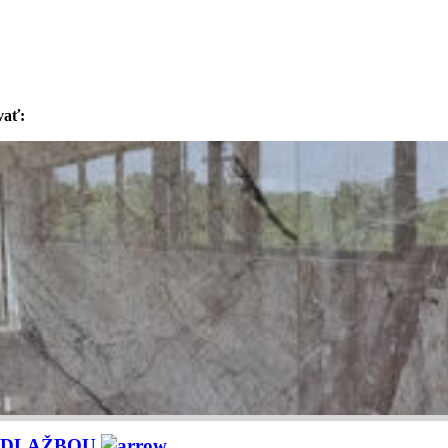
vať:
 DLAŽBOU