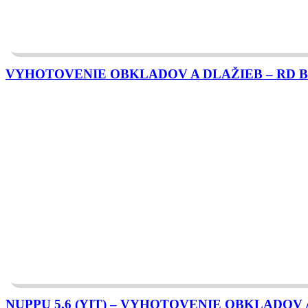
VYHOTOVENIE OBKLADOV A DLAŽIEB – RD Bo
NUPPU 5,6 (YIT) – VYHOTOVENIE OBKLADOV