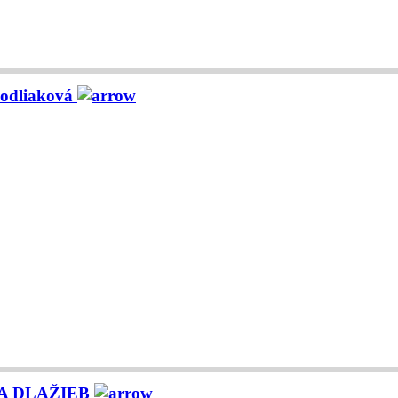
dliaková
 A DLAŽIEB