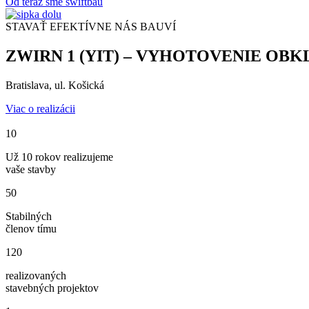
Od teraz sme swiftbau
STAVAŤ EFEKTÍVNE NÁS BAUVÍ
ZWIRN 1 (YIT) – VYHOTOVENIE OBK
Bratislava, ul. Košická
Viac o realizácii
10
Už 10 rokov realizujeme
vaše stavby
50
Stabilných
členov tímu
120
realizovaných
stavebných projektov