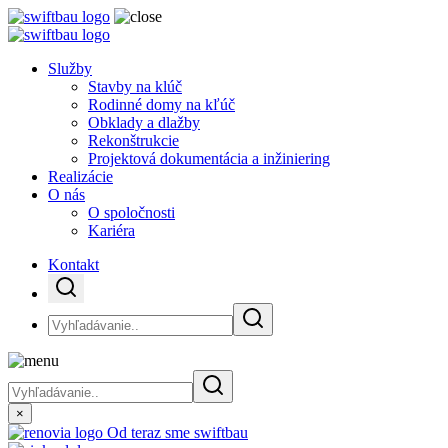
Služby
Stavby na klúč
Rodinné domy na kľúč
Obklady a dlažby
Rekonštrukcie
Projektová dokumentácia a inžiniering
Realizácie
O nás
O spoločnosti
Kariéra
Kontakt
×
Od teraz sme swiftbau